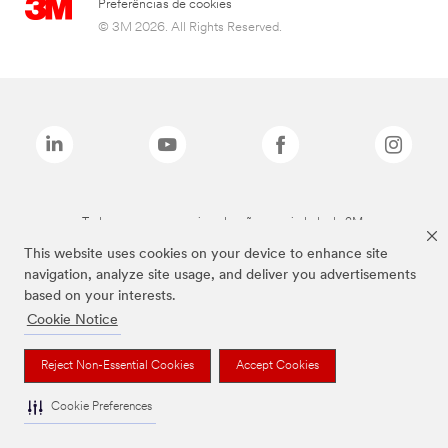
Preferências de cookies
© 3M 2026. All Rights Reserved.
Todas as marcas mencionadas são propriedade da 3M.
This website uses cookies on your device to enhance site
navigation, analyze site usage, and deliver you advertisements
based on your interests.
Cookie Notice
Reject Non-Essential Cookies
Accept Cookies
Cookie Preferences