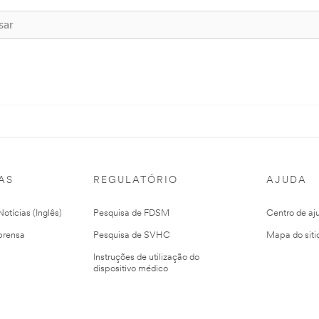
AS
REGULATÓRIO
AJUDA
otícias (Inglês)
Pesquisa de FDSM
Centro de aj
prensa
Pesquisa de SVHC
Mapa do siti
Instruções de utilização do
dispositivo médico