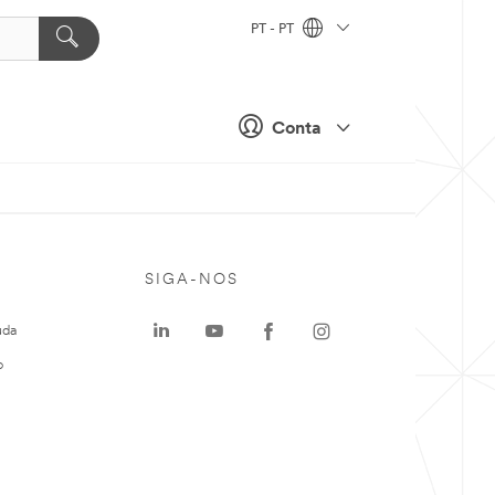
PT - PT
Conta
SIGA-NOS
uda
o