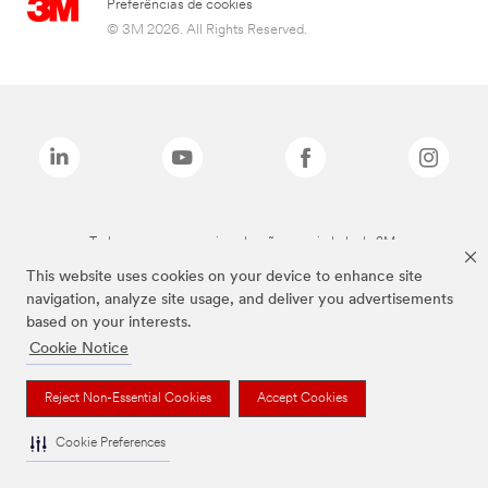
Preferências de cookies
© 3M 2026. All Rights Reserved.
Todas as marcas mencionadas são propriedade da 3M.
This website uses cookies on your device to enhance site
navigation, analyze site usage, and deliver you advertisements
based on your interests.
Cookie Notice
Reject Non-Essential Cookies
Accept Cookies
Cookie Preferences