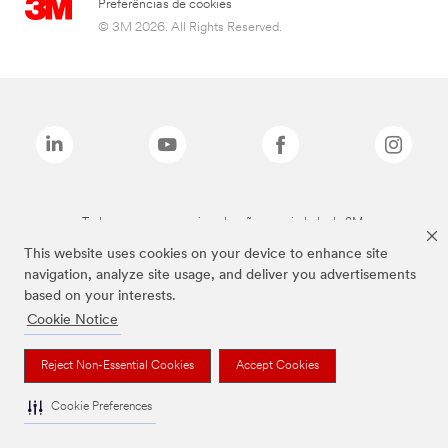
Preferências de cookies
© 3M 2026. All Rights Reserved.
Todas as marcas mencionadas são propriedade da 3M.
This website uses cookies on your device to enhance site
navigation, analyze site usage, and deliver you advertisements
based on your interests.
Cookie Notice
Reject Non-Essential Cookies
Accept Cookies
Cookie Preferences