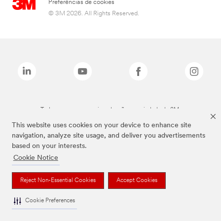
Preferências de cookies
© 3M 2026. All Rights Reserved.
Todas as marcas mencionadas são propriedade da 3M.
This website uses cookies on your device to enhance site
navigation, analyze site usage, and deliver you advertisements
based on your interests.
Cookie Notice
Reject Non-Essential Cookies
Accept Cookies
Cookie Preferences