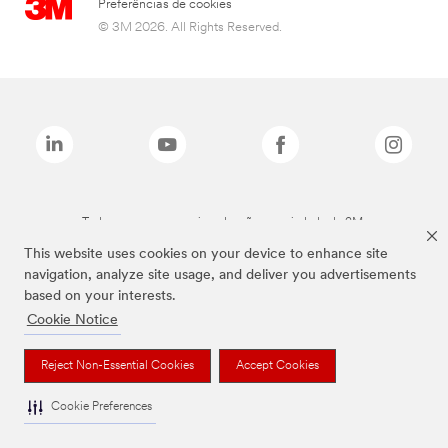
Preferências de cookies
© 3M 2026. All Rights Reserved.
Todas as marcas mencionadas são propriedade da 3M.
This website uses cookies on your device to enhance site
navigation, analyze site usage, and deliver you advertisements
based on your interests.
Cookie Notice
Reject Non-Essential Cookies
Accept Cookies
Cookie Preferences