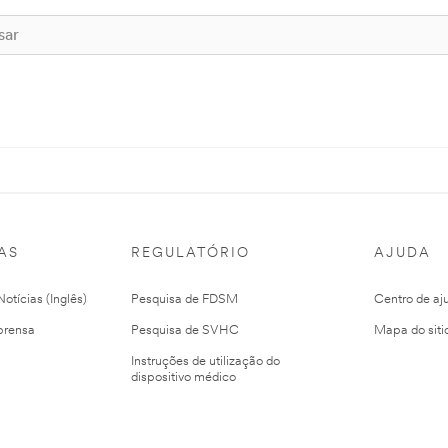
AS
REGULATÓRIO
AJUDA
otícias (Inglês)
Pesquisa de FDSM
Centro de aj
prensa
Pesquisa de SVHC
Mapa do siti
Instruções de utilização do
dispositivo médico