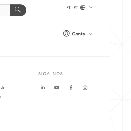
PT - PT
Conta
SIGA-NOS
uda
o