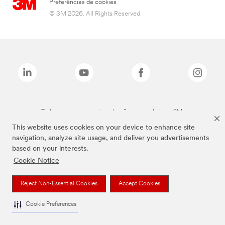
Preferências de cookies
© 3M 2026. All Rights Reserved.
Todas as marcas mencionadas são propriedade da 3M.
This website uses cookies on your device to enhance site
navigation, analyze site usage, and deliver you advertisements
based on your interests.
Cookie Notice
Reject Non-Essential Cookies
Accept Cookies
Cookie Preferences