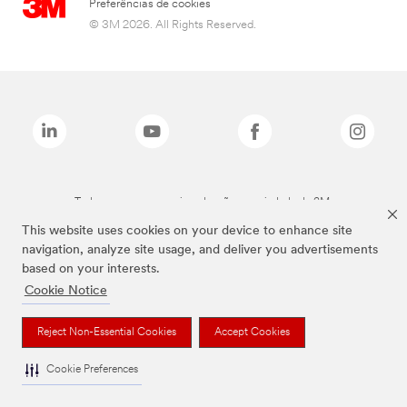
Preferências de cookies
© 3M 2026. All Rights Reserved.
Todas as marcas mencionadas são propriedade da 3M.
This website uses cookies on your device to enhance site
navigation, analyze site usage, and deliver you advertisements
based on your interests.
Cookie Notice
Reject Non-Essential Cookies
Accept Cookies
Cookie Preferences