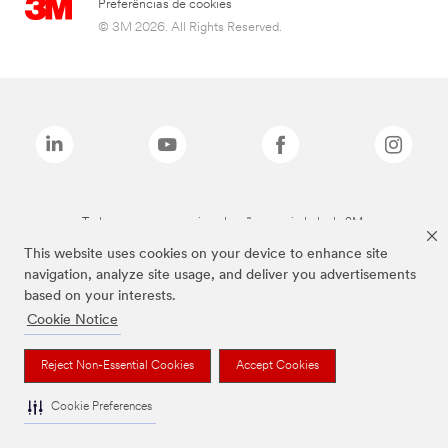
Preferências de cookies
© 3M 2026. All Rights Reserved.
Todas as marcas mencionadas são propriedade da 3M.
This website uses cookies on your device to enhance site
navigation, analyze site usage, and deliver you advertisements
based on your interests.
Cookie Notice
Reject Non-Essential Cookies
Accept Cookies
Cookie Preferences