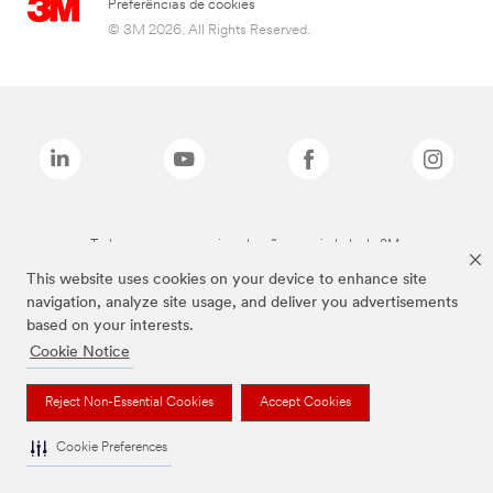
Preferências de cookies
© 3M 2026. All Rights Reserved.
Todas as marcas mencionadas são propriedade da 3M.
This website uses cookies on your device to enhance site
navigation, analyze site usage, and deliver you advertisements
based on your interests.
Cookie Notice
Reject Non-Essential Cookies
Accept Cookies
Cookie Preferences