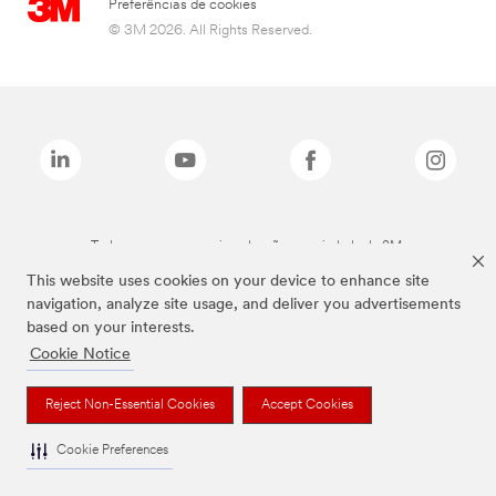
Preferências de cookies
© 3M 2026. All Rights Reserved.
Todas as marcas mencionadas são propriedade da 3M.
This website uses cookies on your device to enhance site
navigation, analyze site usage, and deliver you advertisements
based on your interests.
Cookie Notice
Reject Non-Essential Cookies
Accept Cookies
Cookie Preferences