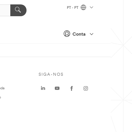
PT - PT
Conta
SIGA-NOS
uda
o