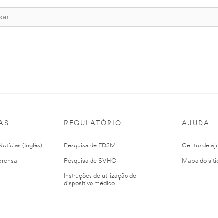
AS
REGULATÓRIO
AJUDA
otícias (Inglês)
Pesquisa de FDSM
Centro de aj
prensa
Pesquisa de SVHC
Mapa do siti
Instruções de utilização do
dispositivo médico