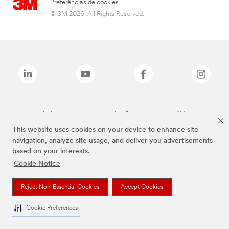
Preferências de cookies
© 3M 2026. All Rights Reserved.
Todas as marcas mencionadas são propriedade da 3M.
This website uses cookies on your device to enhance site
navigation, analyze site usage, and deliver you advertisements
based on your interests.
Cookie Notice
Reject Non-Essential Cookies
Accept Cookies
Cookie Preferences