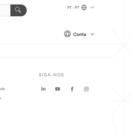
PT - PT
Conta
SIGA-NOS
uda
o