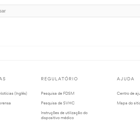
AS
REGULATÓRIO
AJUDA
otícias (Inglês)
Pesquisa de FDSM
Centro de aj
prensa
Pesquisa de SVHC
Mapa do siti
Instruções de utilização do
dispositivo médico