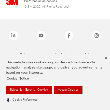
Preferências de cookies
© 3M 2026. All Rights Reserved.
Todas as marcas mencionadas são propriedade da 3M.
This website uses cookies on your device to enhance site
navigation, analyze site usage, and deliver you advertisements
based on your interests.
Cookie Notice
Reject Non-Essential Cookies
Accept Cookies
Cookie Preferences