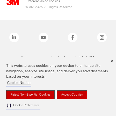
Preferências de cookies
© 3M 2026. All Rights Reserved.
Todas as marcas mencionadas são propriedade da 3M.
This website uses cookies on your device to enhance site
navigation, analyze site usage, and deliver you advertisements
based on your interests.
Cookie Notice
Reject Non-Essential Cookies
Accept Cookies
Cookie Preferences