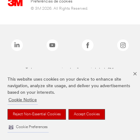
Preferências de cookies
© 3M 2026. All Rights Reserved.
Todas as marcas mencionadas são propriedade da 3M.
This website uses cookies on your device to enhance site
navigation, analyze site usage, and deliver you advertisements
based on your interests.
Cookie Notice
Reject Non-Essential Cookies
Accept Cookies
Cookie Preferences