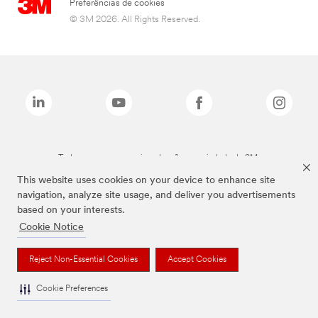
Preferências de cookies
© 3M 2026. All Rights Reserved.
Todas as marcas mencionadas são propriedade da 3M.
This website uses cookies on your device to enhance site
navigation, analyze site usage, and deliver you advertisements
based on your interests.
Cookie Notice
Reject Non-Essential Cookies
Accept Cookies
Cookie Preferences