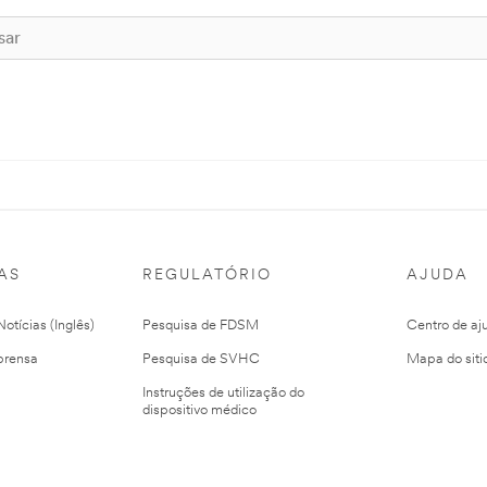
AS
REGULATÓRIO
AJUDA
otícias (Inglês)
Pesquisa de FDSM
Centro de aj
prensa
Pesquisa de SVHC
Mapa do siti
Instruções de utilização do
dispositivo médico