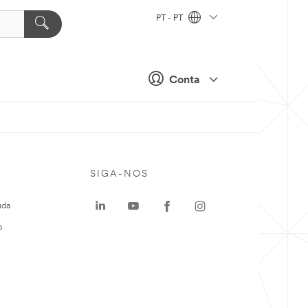
PT - PT
Conta
SIGA-NOS
uda
o