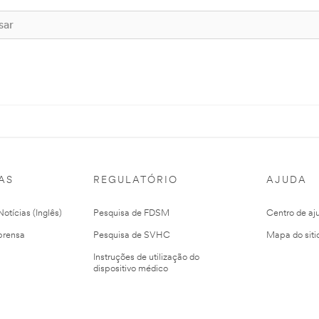
AS
REGULATÓRIO
AJUDA
otícias (Inglês)
Pesquisa de FDSM
Centro de aj
prensa
Pesquisa de SVHC
Mapa do siti
Instruções de utilização do
dispositivo médico