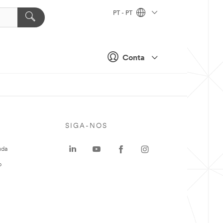
PT - PT
Conta
SIGA-NOS
uda
o