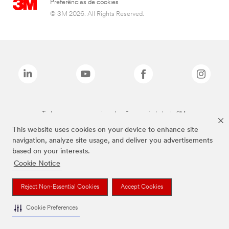
Preferências de cookies
© 3M 2026. All Rights Reserved.
Todas as marcas mencionadas são propriedade da 3M.
This website uses cookies on your device to enhance site
navigation, analyze site usage, and deliver you advertisements
based on your interests.
Cookie Notice
Reject Non-Essential Cookies
Accept Cookies
Cookie Preferences