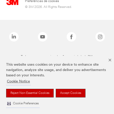
Preferências de cookies
© 3M 2026. All Rights Reserved.
Todas as marcas mencionadas são propriedade da 3M.
This website uses cookies on your device to enhance site
navigation, analyze site usage, and deliver you advertisements
based on your interests.
Cookie Notice
Reject Non-Essential Cookies
Accept Cookies
Cookie Preferences