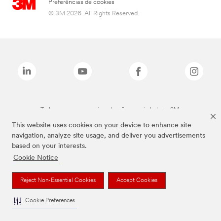
Preferências de cookies
© 3M 2026. All Rights Reserved.
Todas as marcas mencionadas são propriedade da 3M.
This website uses cookies on your device to enhance site
navigation, analyze site usage, and deliver you advertisements
based on your interests.
Cookie Notice
Reject Non-Essential Cookies
Accept Cookies
Cookie Preferences