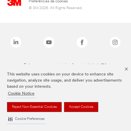
Preferências de cookies
© 3M 2026. All Rights Reserved.
Todas as marcas mencionadas são propriedade da 3M.
This website uses cookies on your device to enhance site
navigation, analyze site usage, and deliver you advertisements
based on your interests.
Cookie Notice
Reject Non-Essential Cookies
Accept Cookies
Cookie Preferences