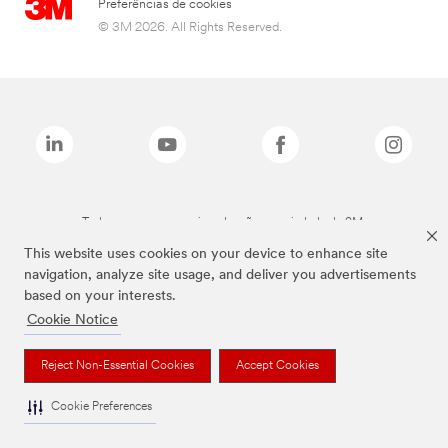
Preferências de cookies
© 3M 2026. All Rights Reserved.
Todas as marcas mencionadas são propriedade da 3M.
This website uses cookies on your device to enhance site
navigation, analyze site usage, and deliver you advertisements
based on your interests.
Cookie Notice
Reject Non-Essential Cookies
Accept Cookies
Cookie Preferences