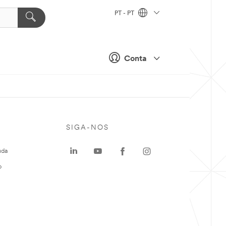
PT - PT
Conta
SIGA-NOS
uda
o