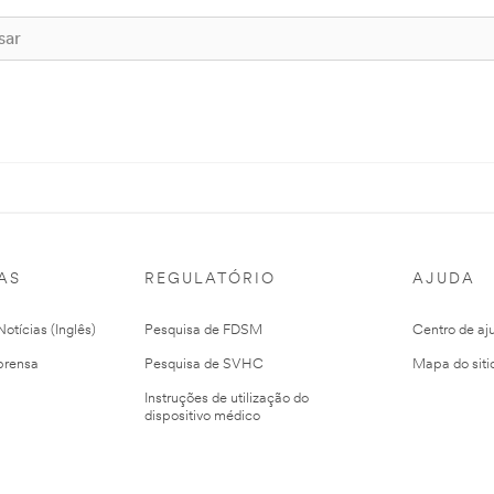
AS
REGULATÓRIO
AJUDA
otícias (Inglês)
Pesquisa de FDSM
Centro de aj
prensa
Pesquisa de SVHC
Mapa do siti
Instruções de utilização do
dispositivo médico