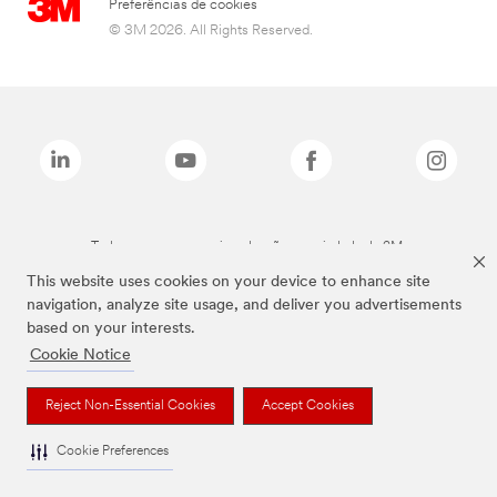
Preferências de cookies
© 3M 2026. All Rights Reserved.
Todas as marcas mencionadas são propriedade da 3M.
This website uses cookies on your device to enhance site
navigation, analyze site usage, and deliver you advertisements
based on your interests.
Cookie Notice
Reject Non-Essential Cookies
Accept Cookies
Cookie Preferences