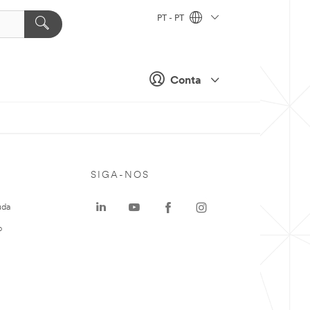
PT - PT
Conta
SIGA-NOS
uda
o