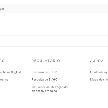
AS
REGULATÓRIO
AJUDA
otícias (Inglês)
Pesquisa de FDSM
Centro de aj
prensa
Pesquisa de SVHC
Mapa do siti
Instruções de utilização do
dispositivo médico