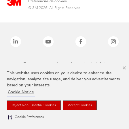
Preferências de cookies
© 3M 2026. All Rights Reserved.
Todas as marcas mencionadas são propriedade da 3M.
This website uses cookies on your device to enhance site
navigation, analyze site usage, and deliver you advertisements
based on your interests.
Cookie Notice
Reject Non-Essential Cookies
Accept Cookies
Cookie Preferences