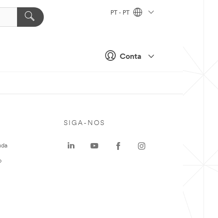
PT - PT
Conta
SIGA-NOS
uda
o