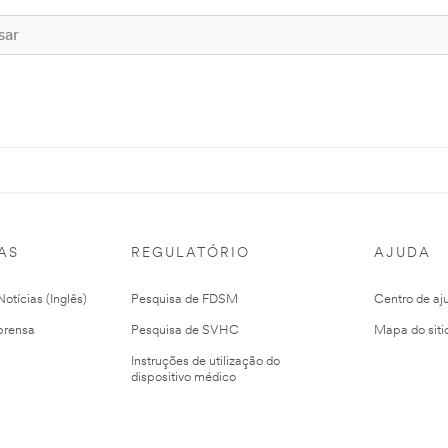
AS
REGULATÓRIO
AJUDA
otícias (Inglês)
Pesquisa de FDSM
Centro de aj
prensa
Pesquisa de SVHC
Mapa do siti
Instruções de utilização do
dispositivo médico