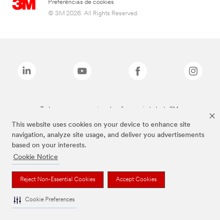
Preferências de cookies
© 3M 2026. All Rights Reserved.
Todas as marcas mencionadas são propriedade da 3M.
This website uses cookies on your device to enhance site
navigation, analyze site usage, and deliver you advertisements
based on your interests.
Cookie Notice
Reject Non-Essential Cookies
Accept Cookies
Cookie Preferences