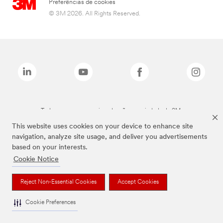
Preferências de cookies
© 3M 2026. All Rights Reserved.
Todas as marcas mencionadas são propriedade da 3M.
This website uses cookies on your device to enhance site
navigation, analyze site usage, and deliver you advertisements
based on your interests.
Cookie Notice
Reject Non-Essential Cookies
Accept Cookies
Cookie Preferences