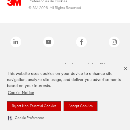
Preferências de cookies
© 3M 2026. All Rights Reserved.
Todas as marcas mencionadas são propriedade da 3M.
This website uses cookies on your device to enhance site
navigation, analyze site usage, and deliver you advertisements
based on your interests.
Cookie Notice
Reject Non-Essential Cookies
Accept Cookies
Cookie Preferences