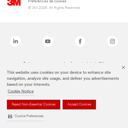
Preferências de cookies
© 3M 2026. All Rights Reserved.
Todas as marcas mencionadas são propriedade da 3M.
This website uses cookies on your device to enhance site
navigation, analyze site usage, and deliver you advertisements
based on your interests.
Cookie Notice
Reject Non-Essential Cookies
Accept Cookies
Cookie Preferences