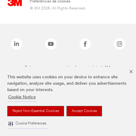
Preferências de cookies
© 3M 2026. All Rights Reserved.
Todas as marcas mencionadas são propriedade da 3M.
This website uses cookies on your device to enhance site
navigation, analyze site usage, and deliver you advertisements
based on your interests.
Cookie Notice
Reject Non-Essential Cookies
Accept Cookies
Cookie Preferences