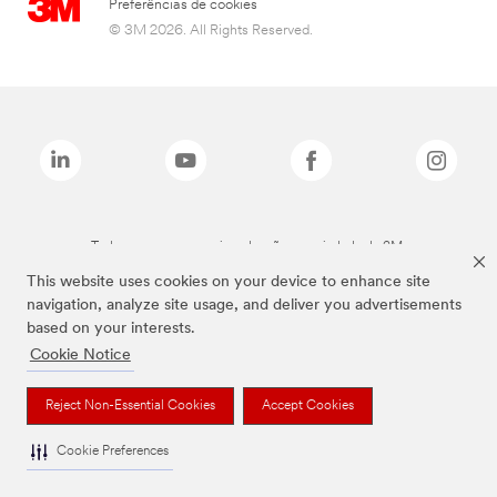
Preferências de cookies
© 3M 2026. All Rights Reserved.
Todas as marcas mencionadas são propriedade da 3M.
This website uses cookies on your device to enhance site
navigation, analyze site usage, and deliver you advertisements
based on your interests.
Cookie Notice
Reject Non-Essential Cookies
Accept Cookies
Cookie Preferences