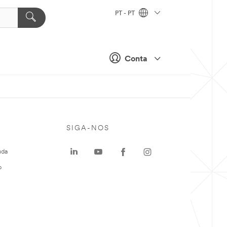
PT - PT
Conta
SIGA-NOS
uda
o