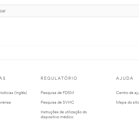
AS
REGULATÓRIO
AJUDA
otícias (Inglês)
Pesquisa de FDSM
Centro de aj
prensa
Pesquisa de SVHC
Mapa do siti
Instruções de utilização do
dispositivo médico