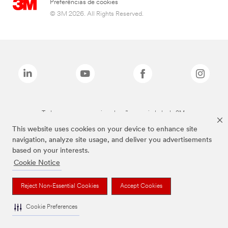
Preferências de cookies
© 3M 2026. All Rights Reserved.
Todas as marcas mencionadas são propriedade da 3M.
This website uses cookies on your device to enhance site
navigation, analyze site usage, and deliver you advertisements
based on your interests.
Cookie Notice
Reject Non-Essential Cookies
Accept Cookies
Cookie Preferences