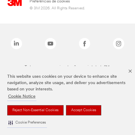
Preferências de cookies
© 3M 2026. All Rights Reserved.
Todas as marcas mencionadas são propriedade da 3M.
This website uses cookies on your device to enhance site
navigation, analyze site usage, and deliver you advertisements
based on your interests.
Cookie Notice
Reject Non-Essential Cookies
Accept Cookies
Cookie Preferences