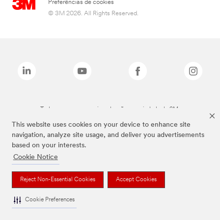
Preferências de cookies
© 3M 2026. All Rights Reserved.
Todas as marcas mencionadas são propriedade da 3M.
This website uses cookies on your device to enhance site
navigation, analyze site usage, and deliver you advertisements
based on your interests.
Cookie Notice
Reject Non-Essential Cookies
Accept Cookies
Cookie Preferences