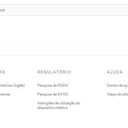
AS
REGULATÓRIO
AJUDA
otícias (Inglês)
Pesquisa de FDSM
Centro de aj
prensa
Pesquisa de SVHC
Mapa do siti
Instruções de utilização do
dispositivo médico