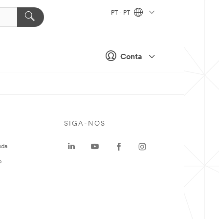
PT - PT
Conta
SIGA-NOS
uda
o