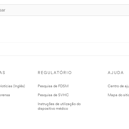
AS
REGULATÓRIO
AJUDA
otícias (Inglês)
Pesquisa de FDSM
Centro de aj
prensa
Pesquisa de SVHC
Mapa do siti
Instruções de utilização do
dispositivo médico