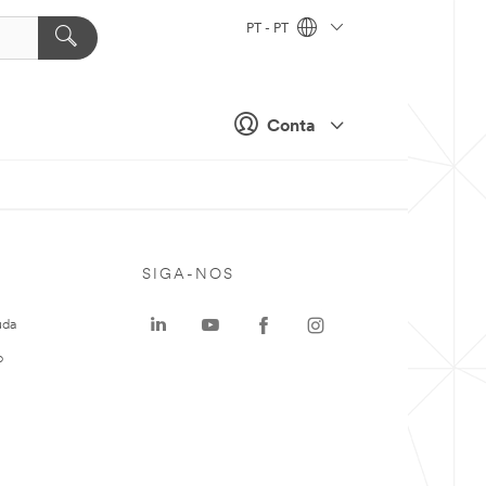
PT - PT
Conta
SIGA-NOS
uda
o