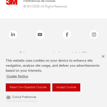
Preferências de cookies
© 3M 2026. All Rights Reserved.
Todas as marcas mencionadas são propriedade da 3M.
This website uses cookies on your device to enhance site
navigation, analyze site usage, and deliver you advertisements
based on your interests.
Cookie Notice
Reject Non-Essential Cookies
Accept Cookies
Cookie Preferences