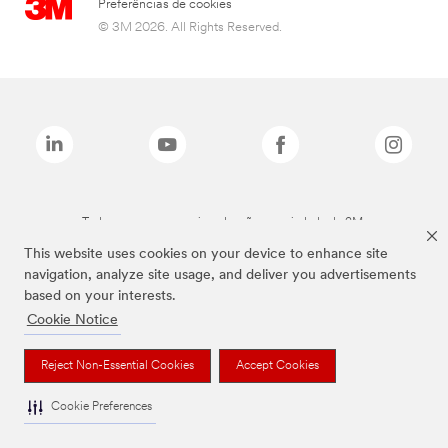
Preferências de cookies
© 3M 2026. All Rights Reserved.
Todas as marcas mencionadas são propriedade da 3M.
This website uses cookies on your device to enhance site
navigation, analyze site usage, and deliver you advertisements
based on your interests.
Cookie Notice
Reject Non-Essential Cookies
Accept Cookies
Cookie Preferences