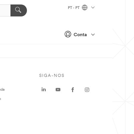
PT - PT
Conta
SIGA-NOS
uda
o