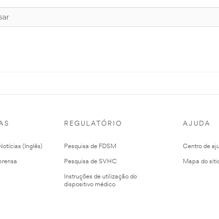
AS
REGULATÓRIO
AJUDA
otícias (Inglês)
Pesquisa de FDSM
Centro de aj
prensa
Pesquisa de SVHC
Mapa do siti
Instruções de utilização do
dispositivo médico