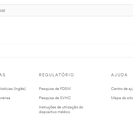
AS
REGULATÓRIO
AJUDA
otícias (Inglês)
Pesquisa de FDSM
Centro de aj
prensa
Pesquisa de SVHC
Mapa do siti
Instruções de utilização do
dispositivo médico