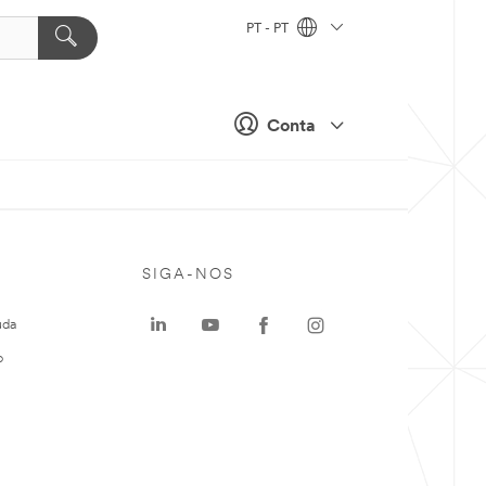
PT - PT
Conta
SIGA-NOS
uda
o