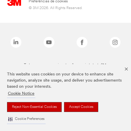
Preferências de cookies
© 3M 2026. All Rights Reserved.
Todas as marcas mencionadas são propriedade da 3M.
This website uses cookies on your device to enhance site
navigation, analyze site usage, and deliver you advertisements
based on your interests.
Cookie Notice
Reject Non-Essential Cookies
Accept Cookies
Cookie Preferences