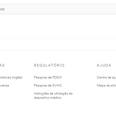
AS
REGULATÓRIO
AJUDA
otícias (Inglês)
Pesquisa de FDSM
Centro de aj
prensa
Pesquisa de SVHC
Mapa do siti
Instruções de utilização do
dispositivo médico