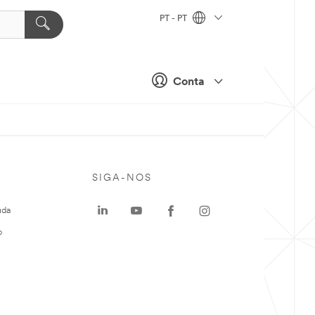
PT - PT
Conta
SIGA-NOS
uda
o