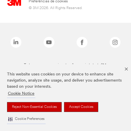
Preferências de cookies
© 3M 2026. All Rights Reserved.
Todas as marcas mencionadas são propriedade da 3M.
This website uses cookies on your device to enhance site
navigation, analyze site usage, and deliver you advertisements
based on your interests.
Cookie Notice
Reject Non-Essential Cookies
Accept Cookies
Cookie Preferences